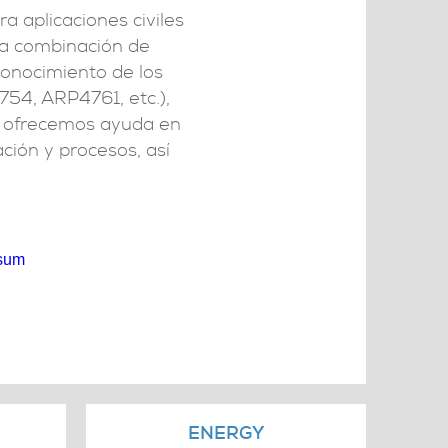
 aplicaciones civiles
una combinación de
 conocimiento de los
54, ARP4761, etc.),
e ofrecemos ayuda en
ación y procesos, así
sum
ENERGY