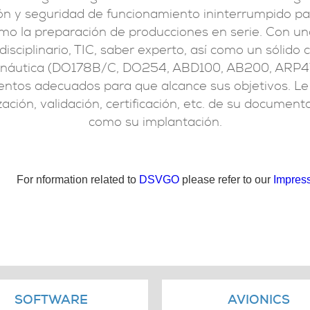
ón y seguridad de funcionamiento ininterrumpido para
como la preparación de producciones en serie. Con 
isciplinario, TIC, saber experto, así como un sólido
onáutica (DO178B/C, DO254, ABD100, AB200, ARP47
ntos adecuados para que alcance sus objetivos. L
ización, validación, certificación, etc. de su document
como su implantación.
For nformation related to
DSVGO
please refer to our
Impres
SOFTWARE
AVIONICS