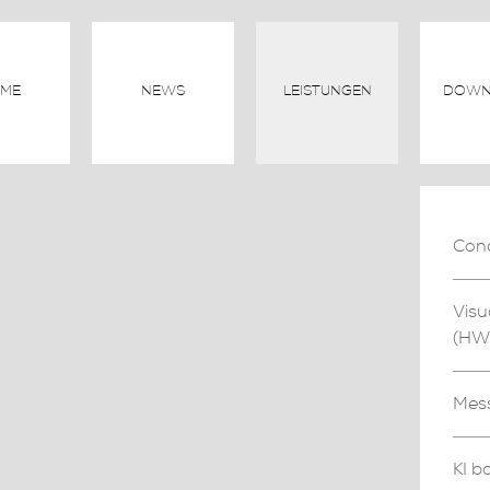
ME
NEWS
LEISTUNGEN
DOWN
Cond
Vis
(HW
Mess
KI b