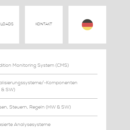
LOADS
KONTAKT
ition Monitoring System (CMS)
ualisierungssysteme/-Komponenten
 & SW)
en, Steuern, Regeln (HW & SW)
asierte Analysesysteme